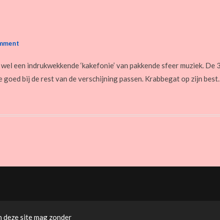
omment
 wel een indrukwekkende ‘kakefonie’ van pakkende sfeer muziek. De 
 goed bij de rest van de verschijning passen. Krabbegat op zijn best
n deze site mag zonder