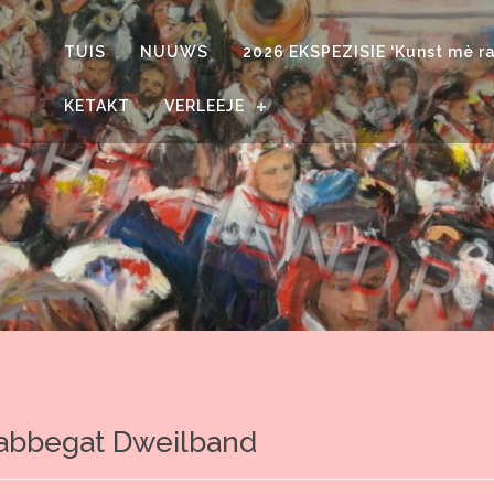
TUIS
NUUWS
2026 EKSPEZISIE ‘Kunst mè ra
KETAKT
VERLEEJE
abbegat Dweilband