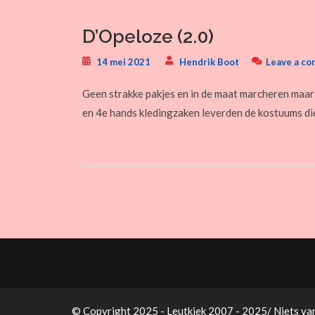
D’Opeloze (2.0)
14 mei 2021
Hendrik Boot
Leave a c
Geen strakke pakjes en in de maat marcheren maar
en 4e hands kledingzaken leverden de kostuums die
© Copyright 2025 - Leutkiek 2007 - 2025/ Niets va