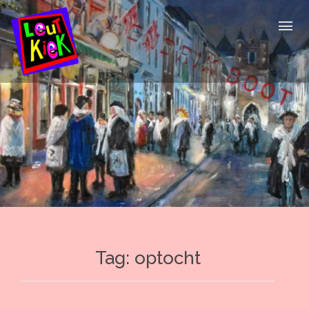
Skip
to
content
Tag:
optocht