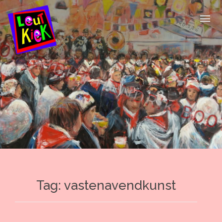
Skip
to
content
Tag:
vastenavendkunst