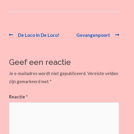
Post
navigation
De Loco In De Loco!
Gevangenpoort
Geef een reactie
Je e-mailadres wordt niet gepubliceerd.
Vereiste velden
zijn gemarkeerd met
*
Reactie
*