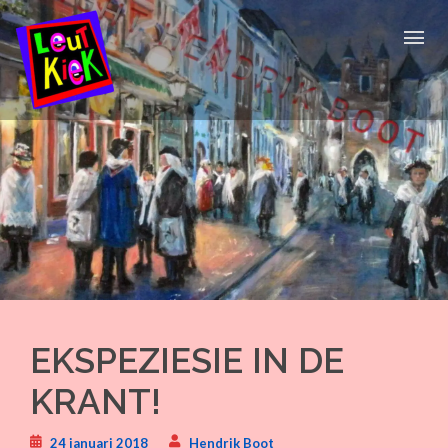
Skip
to
content
EKSPEZIESIE IN DE
KRANT!
24 januari 2018
Hendrik Boot